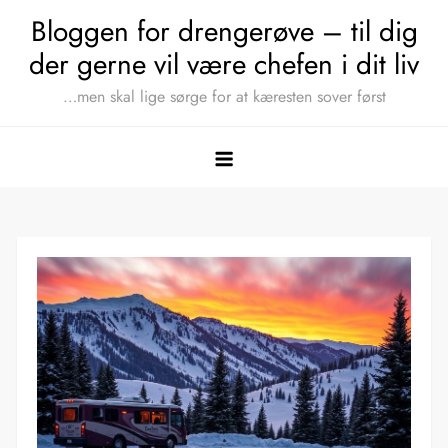
Skip
Bloggen for drengerøve – til dig
to
der gerne vil være chefen i dit liv
content
…men skal lige sørge for at kæresten sover først