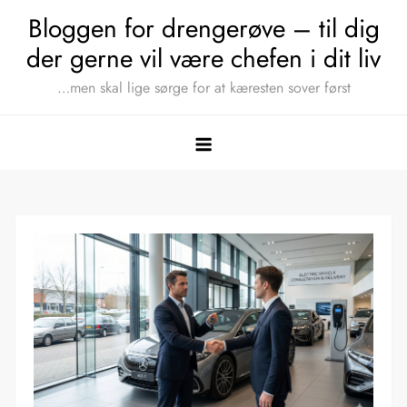
Skip
Bloggen for drengerøve – til dig
to
der gerne vil være chefen i dit liv
content
…men skal lige sørge for at kæresten sover først