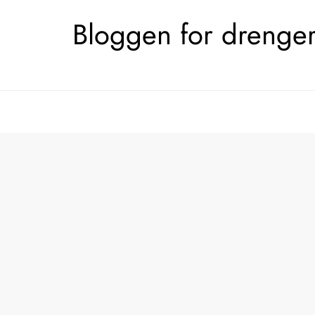
Skip
Bloggen for drengerø
to
content