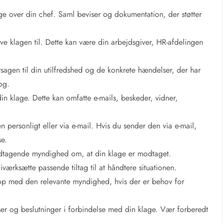
age over din chef. Saml beviser og dokumentation, der støtter
ve klagen til. Dette kan være din arbejdsgiver, HR-afdelingen
rsagen til din utilfredshed og de konkrete hændelser, der har
rog.
in klage. Dette kan omfatte e-mails, beskeder, vidner,
 personligt eller via e-mail. Hvis du sender den via e-mail,
se.
modtagende myndighed om, at din klage er modtaget.
ærksætte passende tiltag til at håndtere situationen.
 op med den relevante myndighed, hvis der er behov for
r og beslutninger i forbindelse med din klage. Vær forberedt