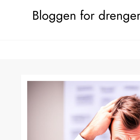
Skip
Bloggen for drengerø
to
content