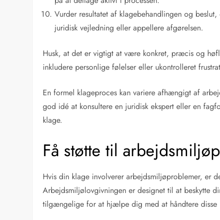
på at deltage aktivt i processen.
Vurder resultatet af klagebehandlingen og beslut, 
juridisk vejledning eller appellere afgørelsen.
Husk, at det er vigtigt at være konkret, præcis og hø
inkludere personlige følelser eller ukontrolleret frustra
En formel klageproces kan variere afhængigt af arbejds
god idé at konsultere en juridisk ekspert eller en fagf
klage.
Få støtte til arbejdsmilj
Hvis din klage involverer arbejdsmiljøproblemer, er de
Arbejdsmiljølovgivningen er designet til at beskytte d
tilgængelige for at hjælpe dig med at håndtere disse