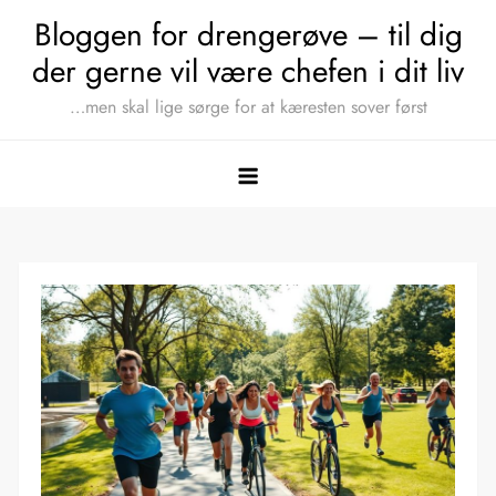
Skip
Bloggen for drengerøve – til dig
to
der gerne vil være chefen i dit liv
content
…men skal lige sørge for at kæresten sover først