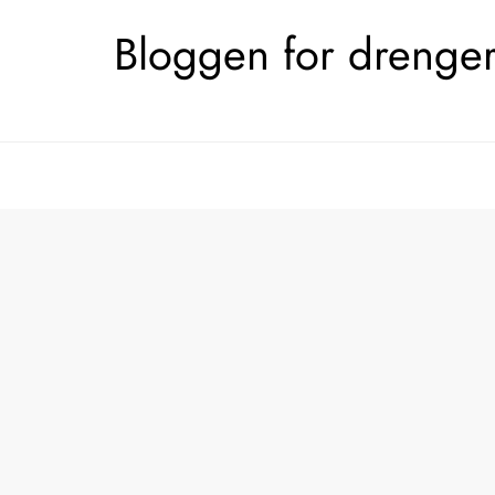
Skip
Bloggen for drengerø
to
content