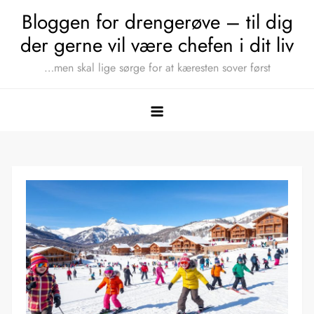
Skip
Bloggen for drengerøve – til dig
to
der gerne vil være chefen i dit liv
content
…men skal lige sørge for at kæresten sover først