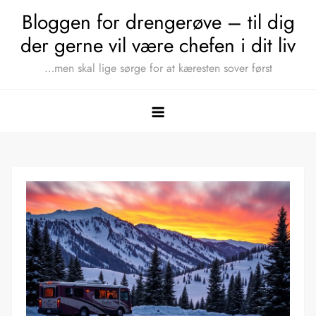
Skip
Bloggen for drengerøve – til dig
to
der gerne vil være chefen i dit liv
content
…men skal lige sørge for at kæresten sover først