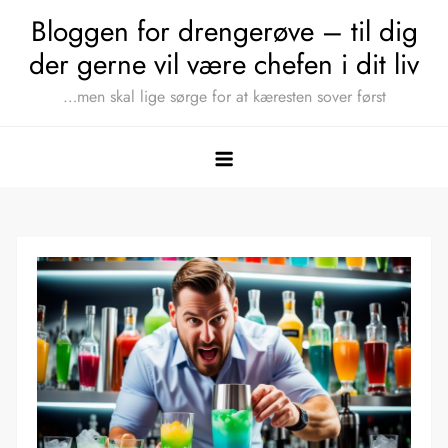
Skip
Bloggen for drengerøve – til dig
to
der gerne vil være chefen i dit liv
content
…men skal lige sørge for at kæresten sover først