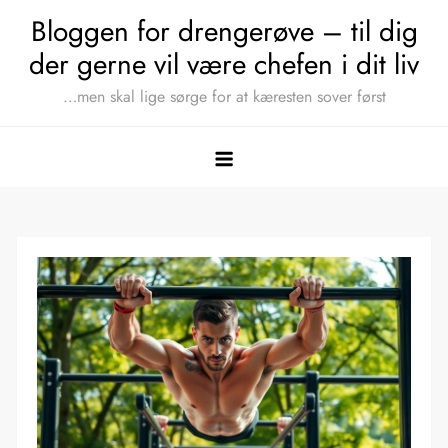
Skip
Bloggen for drengerøve – til dig
to
der gerne vil være chefen i dit liv
content
…men skal lige sørge for at kæresten sover først