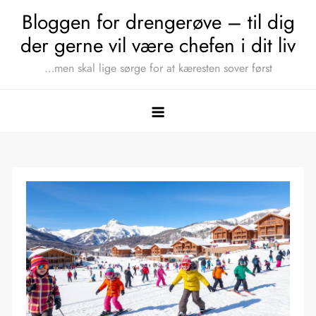
Skip
Bloggen for drengerøve – til dig
to
der gerne vil være chefen i dit liv
content
…men skal lige sørge for at kæresten sover først