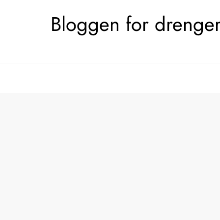
Skip
Bloggen for drengerø
to
content