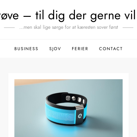
ve – til dig der gerne vil 
…men skal lige sørge for at kæresten sover først
BUSINESS
SJOV
FERIER
CONTACT