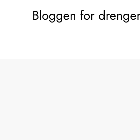
Skip
Bloggen for drengerø
to
content