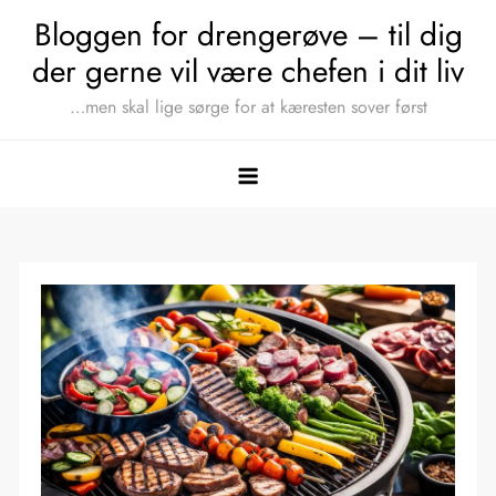
Skip
Bloggen for drengerøve – til dig
to
der gerne vil være chefen i dit liv
content
…men skal lige sørge for at kæresten sover først