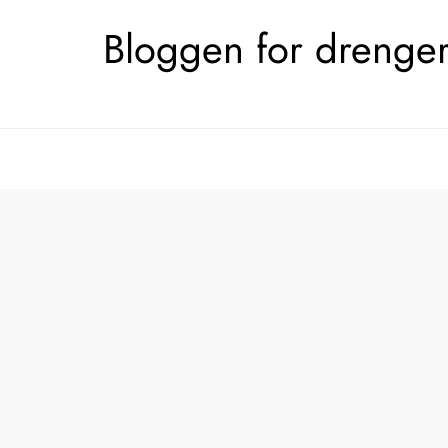
Skip
Bloggen for drengerø
to
content