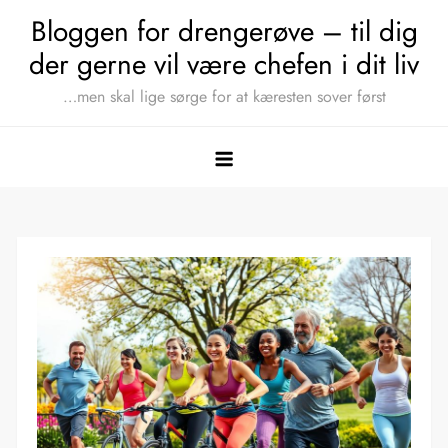
Skip
Bloggen for drengerøve – til dig
to
der gerne vil være chefen i dit liv
content
…men skal lige sørge for at kæresten sover først