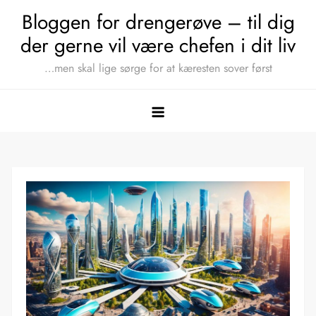
Skip
Bloggen for drengerøve – til dig
to
der gerne vil være chefen i dit liv
content
…men skal lige sørge for at kæresten sover først