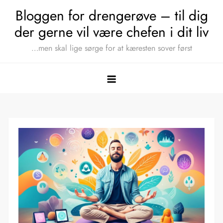
Skip
Bloggen for drengerøve – til dig
to
der gerne vil være chefen i dit liv
content
…men skal lige sørge for at kæresten sover først