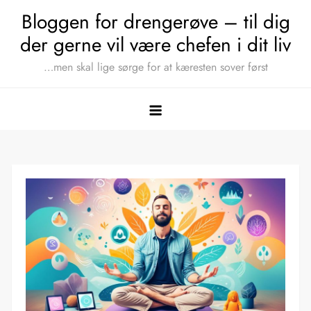
Skip
Bloggen for drengerøve – til dig
to
der gerne vil være chefen i dit liv
content
…men skal lige sørge for at kæresten sover først