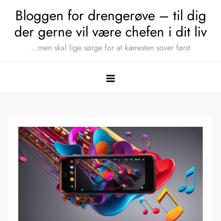
Skip
Bloggen for drengerøve – til dig
to
der gerne vil være chefen i dit liv
content
…men skal lige sørge for at kæresten sover først