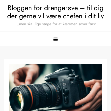
Skip
Bloggen for drengerøve – til dig
to
der gerne vil være chefen i dit liv
content
…men skal lige sørge for at kæresten sover først