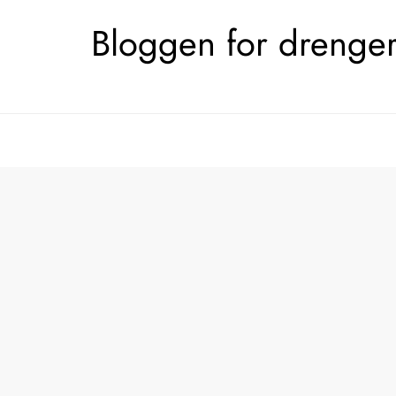
Skip
Bloggen for drengerø
to
content