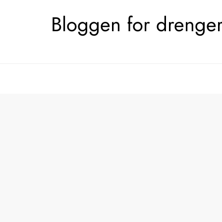
Skip
Bloggen for drengerø
to
content