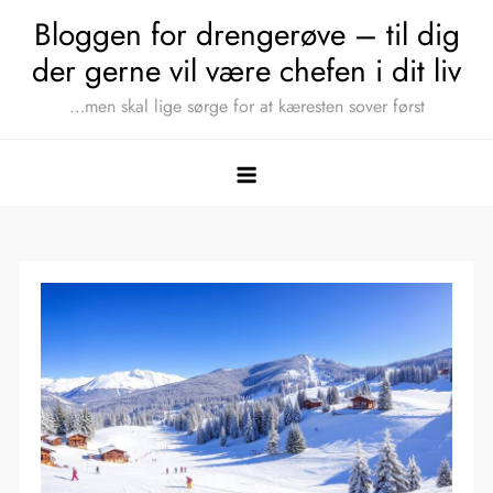
Skip
Bloggen for drengerøve – til dig
to
der gerne vil være chefen i dit liv
content
…men skal lige sørge for at kæresten sover først