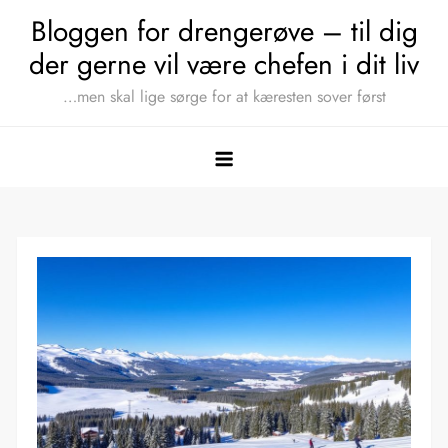
Skip
Bloggen for drengerøve – til dig
to
der gerne vil være chefen i dit liv
content
…men skal lige sørge for at kæresten sover først