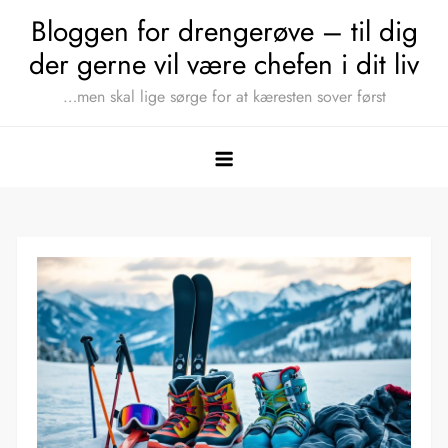
Skip
Bloggen for drengerøve – til dig
to
der gerne vil være chefen i dit liv
content
…men skal lige sørge for at kæresten sover først