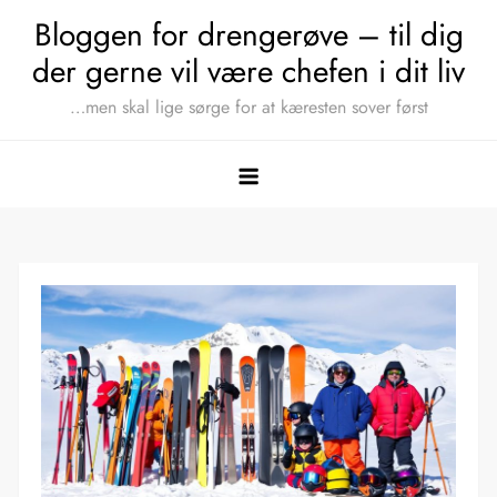
Skip
Bloggen for drengerøve – til dig
to
der gerne vil være chefen i dit liv
content
…men skal lige sørge for at kæresten sover først