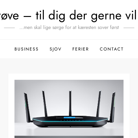
ve – til dig der gerne vil 
…men skal lige sørge for at kæresten sover først
BUSINESS
SJOV
FERIER
CONTACT