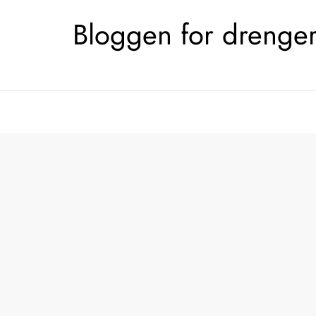
Skip
Bloggen for drengerø
to
content