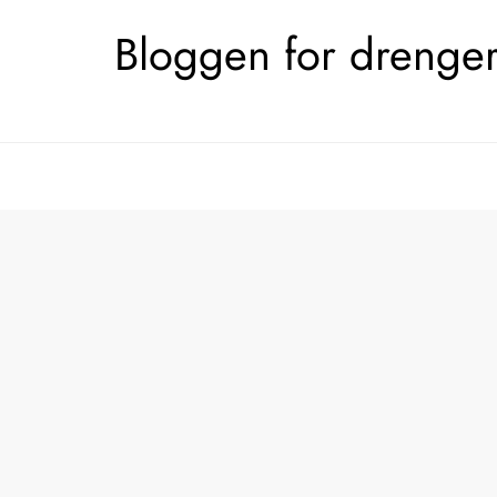
Skip
Bloggen for drengerø
to
content