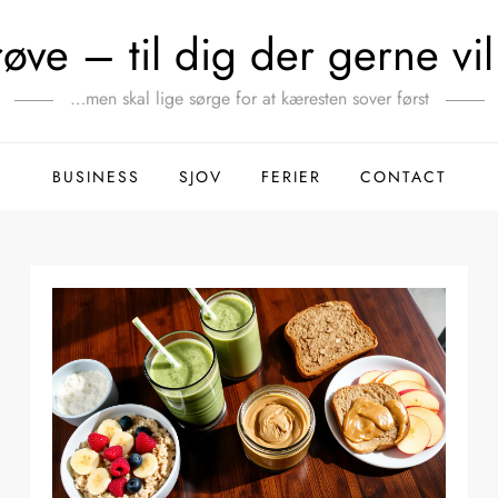
ve – til dig der gerne vil 
…men skal lige sørge for at kæresten sover først
BUSINESS
SJOV
FERIER
CONTACT