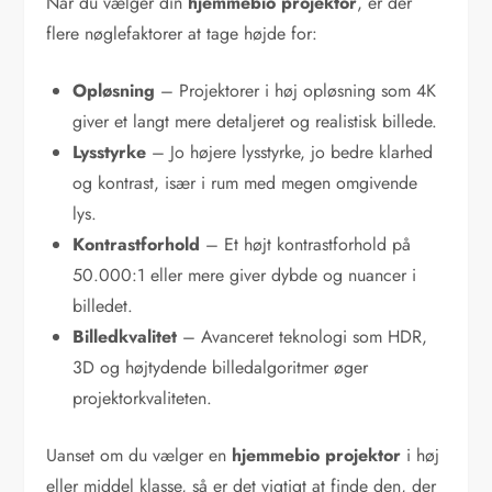
Når du vælger din
hjemmebio projektor
, er der
flere nøglefaktorer at tage højde for:
Opløsning
– Projektorer i høj opløsning som 4K
giver et langt mere detaljeret og realistisk billede.
Lysstyrke
– Jo højere lysstyrke, jo bedre klarhed
og kontrast, især i rum med megen omgivende
lys.
Kontrastforhold
– Et højt kontrastforhold på
50.000:1 eller mere giver dybde og nuancer i
billedet.
Billedkvalitet
– Avanceret teknologi som HDR,
3D og højtydende billedalgoritmer øger
projektorkvaliteten.
Uanset om du vælger en
hjemmebio projektor
i høj
eller middel klasse, så er det vigtigt at finde den, der