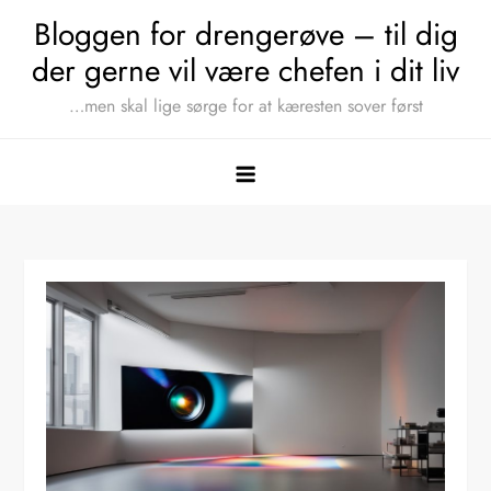
Skip
Bloggen for drengerøve – til dig
to
der gerne vil være chefen i dit liv
content
…men skal lige sørge for at kæresten sover først