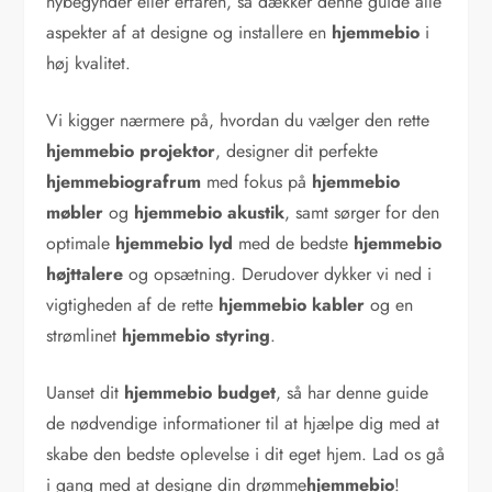
nybegynder eller erfaren, så dækker denne guide alle
aspekter af at designe og installere en
hjemmebio
i
høj kvalitet.
Vi kigger nærmere på, hvordan du vælger den rette
hjemmebio projektor
, designer dit perfekte
hjemmebiografrum
med fokus på
hjemmebio
møbler
og
hjemmebio akustik
, samt sørger for den
optimale
hjemmebio lyd
med de bedste
hjemmebio
højttalere
og opsætning. Derudover dykker vi ned i
vigtigheden af de rette
hjemmebio kabler
og en
strømlinet
hjemmebio styring
.
Uanset dit
hjemmebio budget
, så har denne guide
de nødvendige informationer til at hjælpe dig med at
skabe den bedste oplevelse i dit eget hjem. Lad os gå
i gang med at designe din drømme
hjemmebio
!