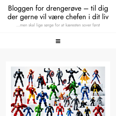
Skip
Bloggen for drengerøve – til dig
to
der gerne vil være chefen i dit liv
content
…men skal lige sørge for at kæresten sover først