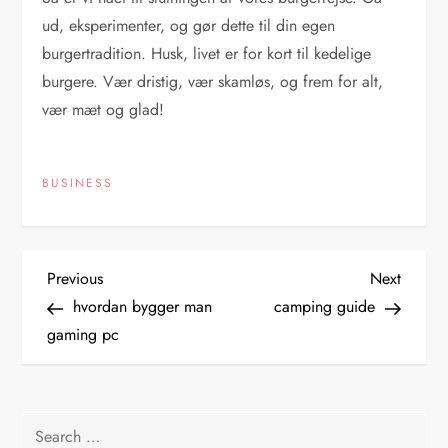
ud, eksperimenter, og gør dette til din egen
burgertradition. Husk, livet er for kort til kedelige
burgere. Vær dristig, vær skamløs, og frem for alt,
vær mæt og glad!
BUSINESS
P
Previous
Next
Previous
Next
Post
Post
hvordan bygger man
camping guide
o
gaming pc
s
t
Search