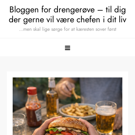
Skip
Bloggen for drengerøve – til dig
to
der gerne vil være chefen i dit liv
content
…men skal lige sørge for at kæresten sover først