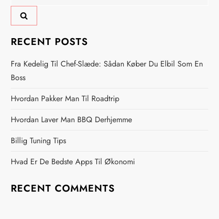
for:
n
a
RECENT POSTS
v
Fra Kedelig Til Chef-Slæde: Sådan Køber Du Elbil Som En
i
Boss
Hvordan Pakker Man Til Roadtrip
g
Hvordan Laver Man BBQ Derhjemme
a
Billig Tuning Tips
t
Hvad Er De Bedste Apps Til Økonomi
i
RECENT COMMENTS
o