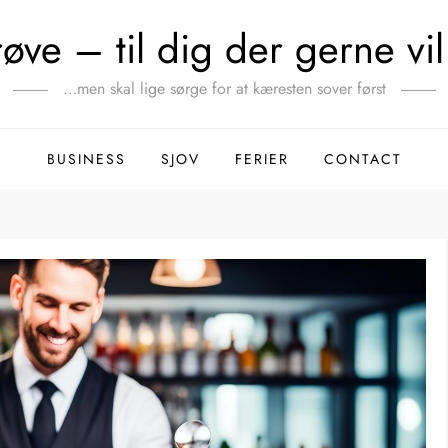
ve – til dig der gerne vil 
…men skal lige sørge for at kæresten sover først
BUSINESS
SJOV
FERIER
CONTACT