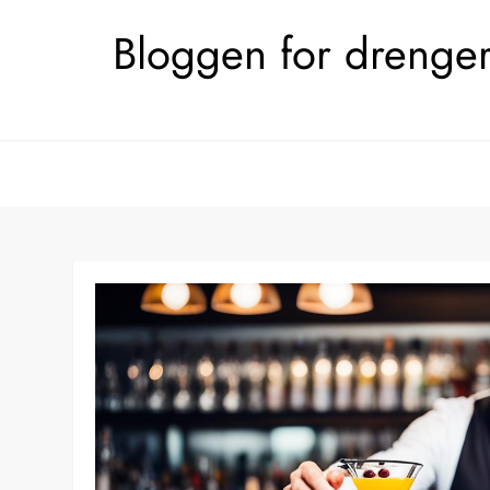
Skip
Bloggen for drengerø
to
content