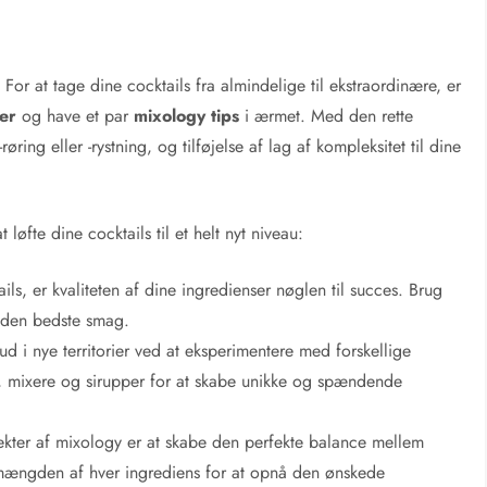
For at tage dine cocktails fra almindelige til ekstraordinære, er
ker
og have et par
mixology tips
i ærmet. Med den rette
ing eller -rystning, og tilføjelse af lag af kompleksitet til dine
 løfte dine cocktails til et helt nyt niveau:
ls, er kvaliteten af dine ingredienser nøglen til succes. Brug
nå den bedste smag.
d i nye territorier ved at eksperimentere med forskellige
s, mixere og sirupper for at skabe unikke og spændende
ekter af mixology er at skabe den perfekte balance mellem
 mængden af hver ingrediens for at opnå den ønskede