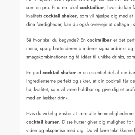
som en pro. Find en lokal
cocktailbar
, hvor du kan f
kvalitets
cocktail shaker
, som vil hjælpe dig med at b
dine færdigheder, kan du også overveje at deltage i
Så hvor skal du begynde? En
cocktailbar
er det perf
menu, spørg bartenderen om deres signaturdrinks og 
smagskombinationer og få idéer til unikke drinks, som d
En god
cocktail shaker
er en essentiel del af din b
ingredienserne perfekt og sikrer, at din cocktail får de
høj kvalitet, som vil være holdbar og give dig et pro
med en lækker drink.
Hvis du virkelig ønsker at lære alle hemmelighederne 
cocktail kurser
. Disse kurser giver dig mulighed fo
viden og ekspertise med dig. Du vil lære teknikkerne