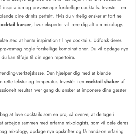
å inspiration og prøvesmage forskellige cocktails. Invester i en
lande dine drinks perfekt. Hvis du virkelig ønsker at forfine
cocktail kurser
, hvor eksperter vil lære dig alt om mixology.
ekte sted at hente inspiration til nye cocktails. Udforsk deres
prøvesmag nogle forskellige kombinationer. Du vil opdage nye
u kan tilføje til din egen repertoire.
artending-værktøjskasse. Den hjælper dig med at blande
n rette tekstur og temperatur. Investér i en
cocktail shaker
af
fessionelt resultat hver gang du ønsker at imponere dine gæster
bag at lave cocktails som en pro, så overvej at deltage i
r at arbejde sammen med erfarne mixologists, som vil dele deres
 bag mixology, opdage nye opskrifter og få hands-on erfaring