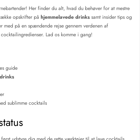
ernebartender! Her finder du alt, hvad du behøver for at mestre
 række opskrifter på
hjemmelavede drinks
samt insider tips og
venner med på en spændende rejse gennem verdenen af
ge cocktailingredienser. Lad os komme i gang!
res guide
drinks
er
med sublimme cocktails
status
først udstyre dig med de rette værktøjer til at lave cocktails