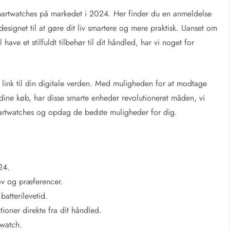
martwatches på markedet i 2024. Her finder du en anmeldelse
esignet til at gøre dit liv smartere og mere praktisk. Uanset om
l have et stilfuldt tilbehør til dit håndled, har vi noget for
t link til din digitale verden. Med muligheden for at modtage
 dine køb, har disse smarte enheder revolutioneret måden, vi
martwatches og opdag de bedste muligheder for dig.
24.
ov og præferencer.
batterilevetid.
ioner direkte fra dit håndled.
twatch.