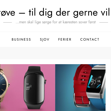
ve – til dig der gerne vil 
…men skal lige sørge for at kæresten sover først
BUSINESS
SJOV
FERIER
CONTACT