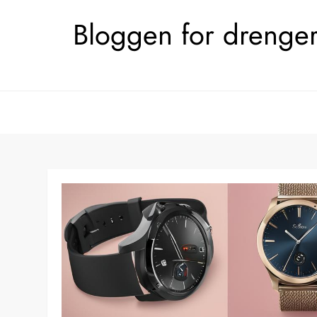
Skip
Bloggen for drengerø
to
content