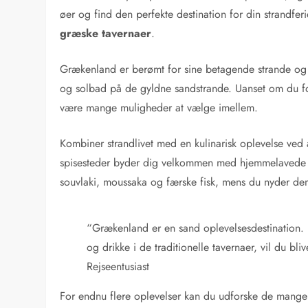
øer og find den perfekte destination for din strandf
græske tavernaer
.
Grækenland er berømt for sine betagende strande og k
og solbad på de gyldne sandstrande. Uanset om du fore
være mange muligheder at vælge imellem.
Kombiner strandlivet med en kulinarisk oplevelse ved
spisesteder byder dig velkommen med hjemmelavede re
souvlaki, moussaka og færske fisk, mens du nyder de
“Grækenland er en sand oplevelsesdestination. F
og drikke i de traditionelle tavernaer, vil du bli
Rejseentusiast
For endnu flere oplevelser kan du udforske de mang