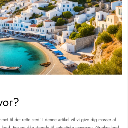
vor?
til det rette sted! I denne artikel vil vi give dig masser af
ske land. Fra smukke strande til autentiske tavernaer, Grækenland