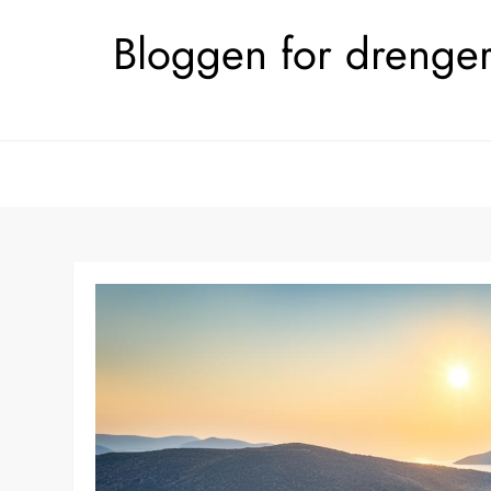
Skip
Bloggen for drengerø
to
content