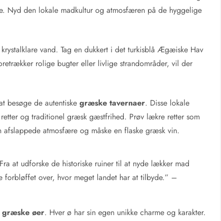
erie. Nyd den lokale madkultur og atmosfæren på de hyggelige
rystalklare vand. Tag en dukkert i det turkisblå Ægæiske Hav
trækker rolige bugter eller livlige strandområder, vil der
 at besøge de autentiske
græske tavernaer
. Disse lokale
tter og traditionel græsk gæstfrihed. Prøv lækre retter som
n afslappede atmosfære og måske en flaske græsk vin.
ra at udforske de historiske ruiner til at nyde lækker mad
ve forbløffet over, hvor meget landet har at tilbyde.” –
e
græske øer
. Hver ø har sin egen unikke charme og karakter.