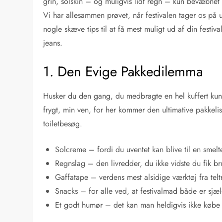
grin, solskin – og muligvis lidt regn – kun bevæbne
Vi har allesammen prøvet, når festivalen tager os på 
nogle skæve tips til at få mest muligt ud af din festi
jeans.
1. Den Evige Pakkedilemma
Husker du den gang, du medbragte en hel kuffert kun f
frygt, min ven, for her kommer den ultimative pakkeliste,
toiletbesøg.
Solcreme – fordi du uventet kan blive til en smelte
Regnslag – den livredder, du ikke vidste du fik br
Gaffatape – verdens mest alsidige værktøj fra telt
Snacks – for alle ved, at festivalmad både er sj
Et godt humør – det kan man heldigvis ikke købe