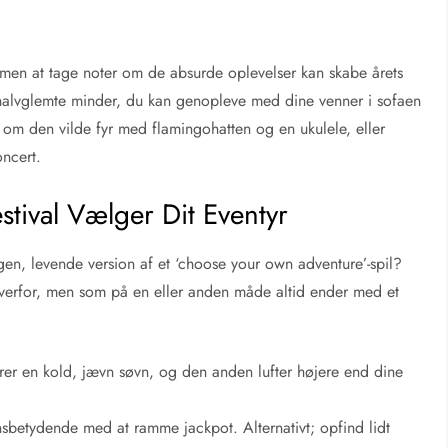
er, men at tage noter om de absurde oplevelser kan skabe årets
, halvglemte minder, du kan genopleve med dine venner i sofaen
e om den vilde fyr med flamingohatten og en ukulele, eller
oncert.
stival Vælger Dit Eventyr
gen, levende version af et ‘choose your own adventure’-spil?
r overfor, men som på en eller anden måde altid ender med et
er en kold, jævn søvn, og den anden lufter højere end dine
sbetydende med at ramme jackpot. Alternativt; opfind lidt