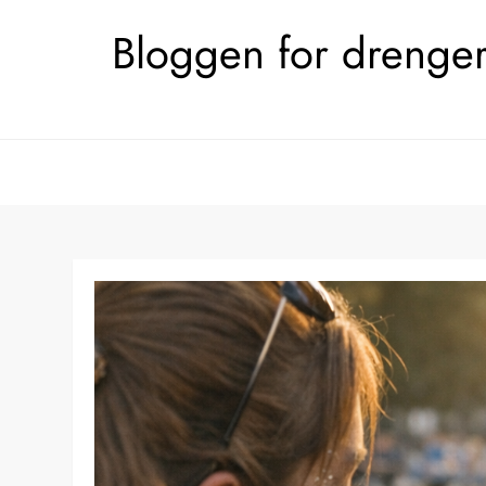
Skip
Bloggen for drengerø
to
content