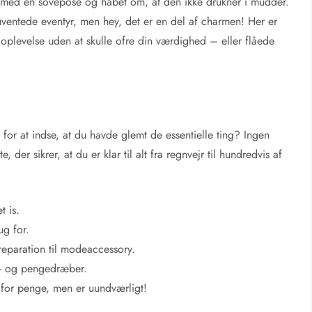
t med en sovepose og håbet om, at den ikke drukner i mudder.
uventede eventyr, men hey, det er en del af charmen! Her er
valoplevelse uden at skulle ofre din værdighed – eller flåede
or at indse, at du havde glemt de essentielle ting? Ingen
 der sikrer, at du er klar til alt fra regnvejr til hundredvis af
t is.
ug for.
reparation til modeaccessory.
æl- og pengedræber.
 for penge, men er uundværligt!