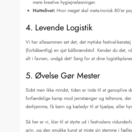
mere kreative hygiejneløsninger.
Nattelivet:
Hvor meget skal meta-ironisk 80’er pop
4. Levende Logistik
Vi har allesammen set det, det mytiske festival-køretø
(forhåbentlig) en sjat bålbrændstof. Kender du det,
alt i favnen, undgå det! Sørg for at dine logistikplan
5. Øvelse Gør Mester
Sidst men ikke mindst, tiden er inde til at genoplive d
forfærdelige kamp mod jernstænger og teltsnore, der 
derhjemme, få børn og kæledyr til at hjælpe, eller hyr
Så her er vi, klar til at styrte ud i festivalens vidun
grin, og den smukke kunst at miste sin stemme i fælle