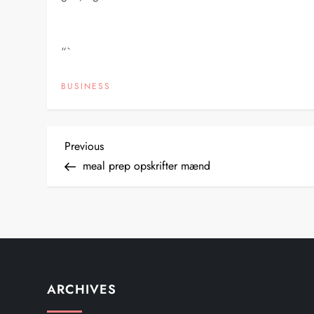
“`
BUSINESS
P
Previous
Previous
Post
meal prep opskrifter mænd
o
s
t
n
ARCHIVES