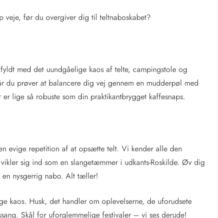
 veje, før du overgiver dig til teltnaboskabet?
j fyldt med det uundgåelige kaos af telte, campingstole og
 når du prøver at balancere dig vej gennem en mudderpøl med
er er lige så robuste som din praktikantbrygget kaffesnaps.
en evige repetition af at opsætte telt. Vi kender alle den
vikler sig ind som en slangetæmmer i udkants-Roskilde. Øv dig
 en nysgerrig nabo. Alt tæller!
derlige kaos. Husk, det handler om oplevelserne, de uforudsete
ssang. Skål for uforglemmelige festivaler – vi ses derude!