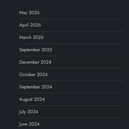
a
v
May 2026
i
April 2026
March 2026
g
September 2025
a
December 2024
t
October 2024
i
September 2024
o
August 2024
n
July 2024
June 2024