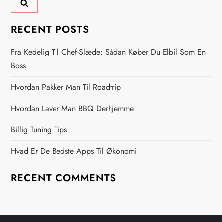
n
a
RECENT POSTS
v
Fra Kedelig Til Chef-Slæde: Sådan Køber Du Elbil Som En
i
Boss
Hvordan Pakker Man Til Roadtrip
g
Hvordan Laver Man BBQ Derhjemme
a
Billig Tuning Tips
t
Hvad Er De Bedste Apps Til Økonomi
i
RECENT COMMENTS
o
n