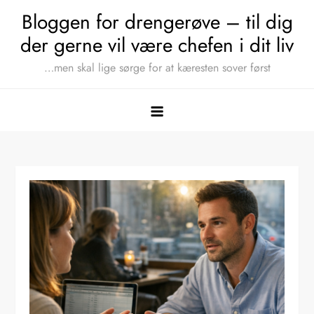
Skip
Bloggen for drengerøve – til dig
to
der gerne vil være chefen i dit liv
content
…men skal lige sørge for at kæresten sover først