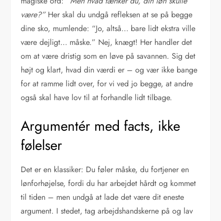
magiske ord:
“Men hvad tænker du, din løn skulle
være?”
Her skal du undgå refleksen at se på begge
dine sko, mumlende: “Jo, altså… bare lidt ekstra ville
være dejligt… måske.” Nej, knægt! Her handler det
om at være dristig som en løve på savannen. Sig det
højt og klart, hvad din værdi er – og vær ikke bange
for at ramme lidt over, for vi ved jo begge, at andre
også skal have lov til at forhandle lidt tilbage.
Argumentér med facts, ikke
følelser
Det er en klassiker: Du føler måske, du fortjener en
lønforhøjelse, fordi du har arbejdet hårdt og kommet
til tiden – men undgå at lade det være dit eneste
argument. I stedet, tag arbejdshandskerne på og lav