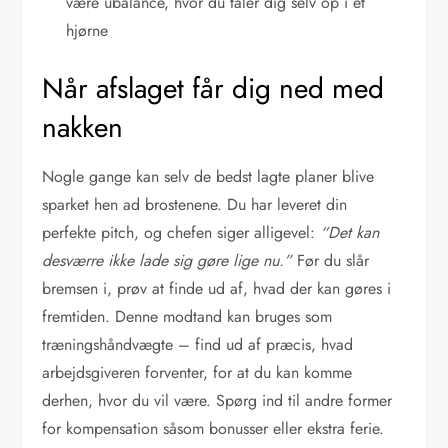
være ubalance, hvor du taler dig selv op i et
hjørne
Når afslaget får dig ned med
nakken
Nogle gange kan selv de bedst lagte planer blive
sparket hen ad brostenene. Du har leveret din
perfekte pitch, og chefen siger alligevel:
“Det kan
desværre ikke lade sig gøre lige nu.”
Før du slår
bremsen i, prøv at finde ud af, hvad der kan gøres i
fremtiden. Denne modtand kan bruges som
træningshåndvægte – find ud af præcis, hvad
arbejdsgiveren forventer, for at du kan komme
derhen, hvor du vil være. Spørg ind til andre former
for kompensation såsom bonusser eller ekstra ferie.