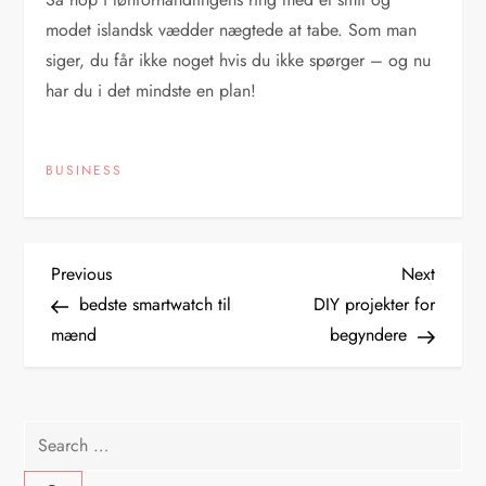
modet islandsk vædder nægtede at tabe. Som man
siger, du får ikke noget hvis du ikke spørger – og nu
har du i det mindste en plan!
BUSINESS
P
Previous
Next
Previous
Next
Post
Post
bedste smartwatch til
DIY projekter for
o
mænd
begyndere
s
t
Search
for: