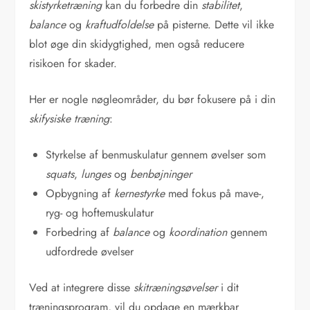
skistyrketræning
kan du forbedre din
stabilitet
,
balance
og
kraftudfoldelse
på pisterne. Dette vil ikke
blot øge din skidygtighed, men også reducere
risikoen for skader.
Her er nogle nøgleområder, du bør fokusere på i din
skifysiske træning
:
Styrkelse af benmuskulatur gennem øvelser som
squats
,
lunges
og
benbøjninger
Opbygning af
kernestyrke
med fokus på mave-,
ryg- og hoftemuskulatur
Forbedring af
balance
og
koordination
gennem
udfordrede øvelser
Ved at integrere disse
skitræningsøvelser
i dit
træningsprogram, vil du opdage en mærkbar