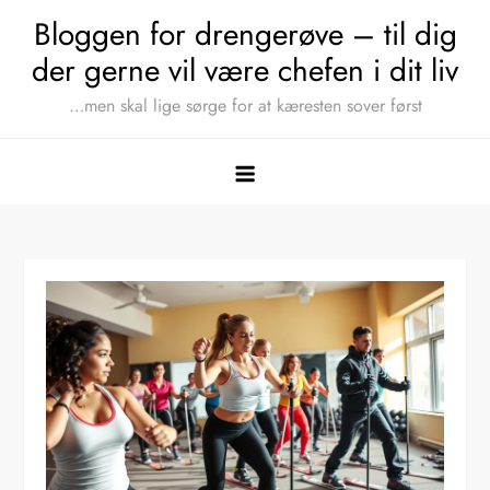
Skip
Bloggen for drengerøve – til dig
to
der gerne vil være chefen i dit liv
content
…men skal lige sørge for at kæresten sover først