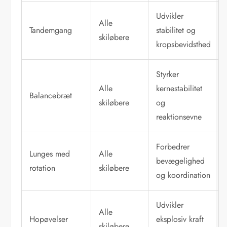
Udvikler
Alle
Tandemgang
stabilitet og
skiløbere
kropsbevidsthed
Styrker
Alle
kernestabilitet
Balancebræt
skiløbere
og
reaktionsevne
Forbedrer
Lunges med
Alle
bevægelighed
rotation
skiløbere
og koordination
Udvikler
Alle
Hopøvelser
eksplosiv kraft
skiløbere