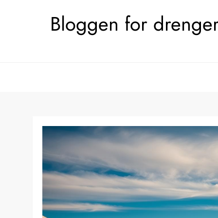
Skip
Bloggen for drengerø
to
content