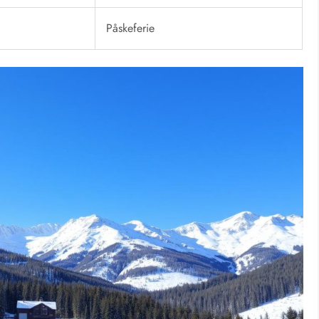
j
Påskeferie