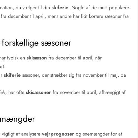
nation, du vælger til din
skiferie
. Nogle af de mest populære
fra december til april, mens andre har lidt kortere sæsoner fra
r forskellige sæsoner
har typisk en
skisæson
fra december til april, når
rt.
ar
skiferie
sæsoner, der strækker sig fra november til maj, da
SA, har ofte
skisæsoner
fra november til april, afhængigt af
nemængder
t vigtigt at analysere
vejrprognoser
og snemængder for at