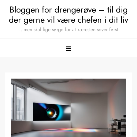
Skip
Bloggen for drengerøve – til dig
to
der gerne vil være chefen i dit liv
content
…men skal lige sørge for at kæresten sover først