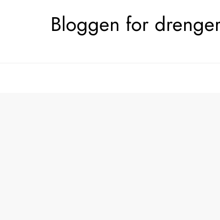
Skip
Bloggen for drengerø
to
content