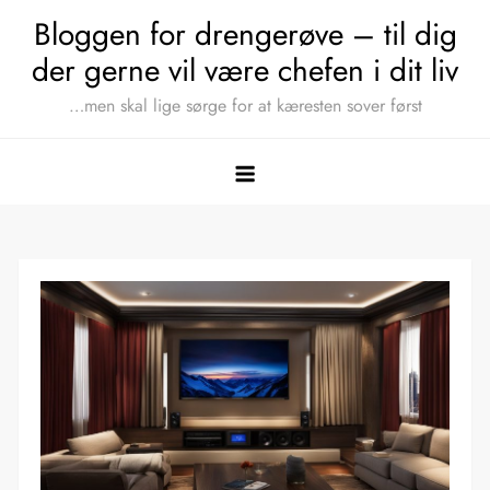
Skip
Bloggen for drengerøve – til dig
to
der gerne vil være chefen i dit liv
content
…men skal lige sørge for at kæresten sover først